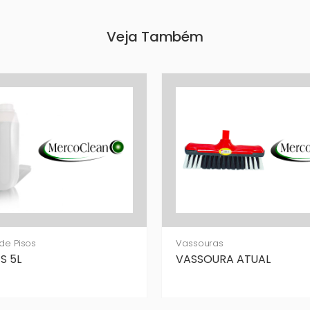
Veja Também
de Pisos
Vassouras
S 5L
VASSOURA ATUAL