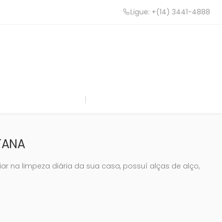
Ligue: +(14) 3441-4888
TANA
liar na limpeza diária da sua casa, possuí alças de alço,